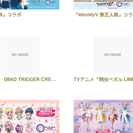
Ⅱ』コラボ
『IdentityV 第五人格』コ
ヒプステ 《MAD TRIGGER CREW ＆ どついたれ本舗 feat. 道頓堀ダイバーズ》コラボ