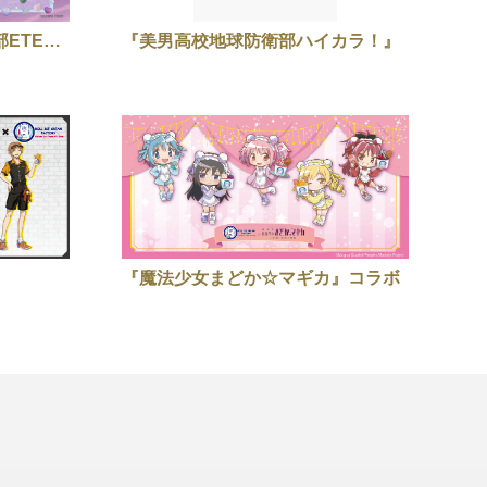
劇場版『美男高校地球防衛部ETERNAL LOVE！』第２弾
『美男高校地球防衛部ハイカラ！』
『魔法少女まどか☆マギカ』コラボ