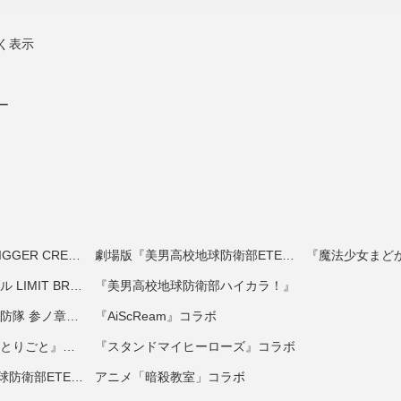
く表示
ー
ヒプステ 《MAD TRIGGER CREW ＆ どついたれ本舗 feat. 道頓堀ダイバーズ》コラボ
劇場版『美男高校地球防衛部ETERNAL LOVE！』第２弾
『魔法少女まど
TVアニメ『弱虫ペダル LIMIT BREAK』
『美男高校地球防衛部ハイカラ！』
TVアニメ『炎炎ノ消防隊 参ノ章』コラボ
『AiScReam』コラボ
TVアニメ『薬屋のひとりごと』コラボ
『スタンドマイヒーローズ』コラボ
劇場版『美男高校地球防衛部ETERNAL LOVE！』
アニメ「暗殺教室」コラボ